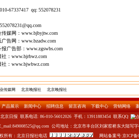
-67337417 qq: 552078231
2078231@qq.com
业传媒网：
www.bjbyjtw.com
纸广告网：
www.bzadw.com
务报广告部：
www.zgswbs.com
报社：
www.bjrbwz.com
报社：
www.bjwbwz.com
业传媒网
北京晚报社
北京晚报社
产品展示
新闻中心
招聘信息
留言咨询
下载中心
营销网络
北京日报 联系电话: 86-010-56012026 手机：13911883454 联系QQ:
E_mail:849008525@qq.com 公司地址：北京市丰台区刘家窑桥东大陆写
权所有：北京日报社电话
网站备案号:京ICP备09