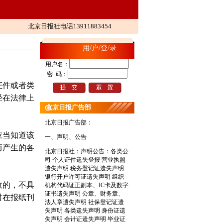
北京日报社电话13911883454
用/户/登/录
用户名：
密 码：
证件或者类
经在法律上
北京日报广告部
北京日报广告部：
应当知道该
一、声明、公告
而产生的各
北京日报社：
声明公告：各类公
司 个人证件遗失登报 营业执照
遗失声明 税务登记证遗失声明
银行开户许可证遗失声明 组织
效的，不具
机构代码证正副本、IC卡及数字
证书遗失声明 公章、财务章、
时在报纸刊
法人章遗失声明 社保登记证遗
失声明 各类遗失声明 身份证遗
失声明 会计证遗失声明 毕业证