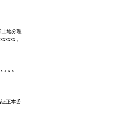
行上地分理
xxxxx，
 x x
码证正本丢