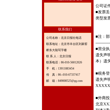
公司证
■发票丢
类型发票
北京日报社电话13911883454
联系我们
■注：
公司名称：北京日报社电话
-----------
联系地址：北京市丰台区刘家窑
■营业
桥东大陆写字楼
遗失声明
联 系 人：北京日报
本）遗
联系电话：86-010-56012026
手 机：13911883454
■税务
传 真：86--010-67337417
遗失声
邮 箱：849008525@qq.com
XXXX
■外商
北京X