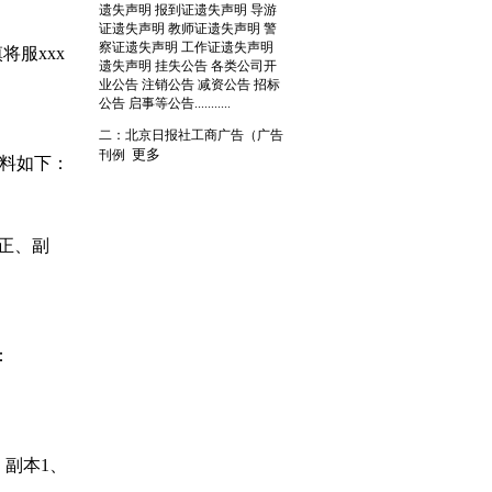
遗失声明 报到证遗失声明 导游
证遗失声明 教师证遗失声明 警
察证遗失声明 工作证遗失声明
将服xxx
遗失声明 挂失公告 各类公司开
业公告 注销公告 减资公告 招标
公告 启事等公告...........
二：北京日报社工商广告（广告
更多
刊例
料如下：
（正、副
：
副本1、