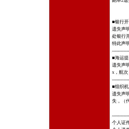
副本2遗
■银行
遗失声明
处银行开户
特此声
-----------
■海运提
遗失声明
x，航次
-----------
■组织
遗失声明
失，（代码
-----------
个人证