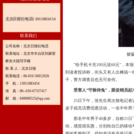
北京日报社电话13911883454
联系我们
公司名称：北京日报社电话
联系地址：北京市丰台区刘家窑
被
桥东大陆写字楼
“给手机卡充100元送60元”，本
联 系 人：北京日报
到读者投诉称，街头又有人出摊搞一
联系电话：86-010-56012026
子，警方调查后也无可奈何。
手 机：13911883454
受害人“守株待兔”，跟促销员起
传 真：86--010-67337417
邮 箱：849008525@qq.com
25日下午，张先生再次致电记者说
桌子搞充话费优惠活动，一名中年男
那名中年男子40多岁，自称21日
动，感觉很实惠，分别给自己的移动号
商的客服电话，得知并没有充值记录