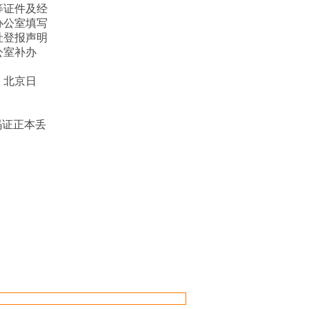
等证件及经
办公室填写
社登报声明
公室补办
、北京日
码证正本丢