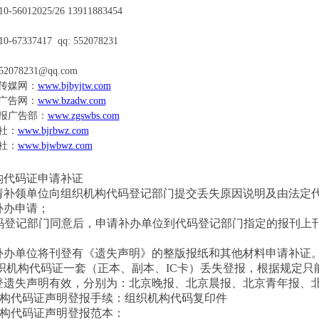
10-56012025/26 13911883454
10-67337417 qq: 552078231
52078231@qq.com
传媒网：
www.bjbyjtw.com
广告网：
www.bzadw.com
报广告部：
www.zgswbs.com
社：
www.bjrbwz.com
社：
www.bjwbwz.com
构代码证申请补证
请补领单位向组织机构代码登记部门提交丢失原因说明及由法定
补办申请；
码登记部门同意后，申请补办单位到代码登记部门指定的报刊上
；
补办单位将刊登有《遗失声明》的整版报纸和其他材料申请补证
织机构代码证一套（正本、副本、
IC
卡）丢失登报，根据规定只
登遗失声明有效，分别为：北京晚报、北京晨报、北京青年报、
构代码证声明登报手续：组织机构代码复印件
构代码证声明登报范本：