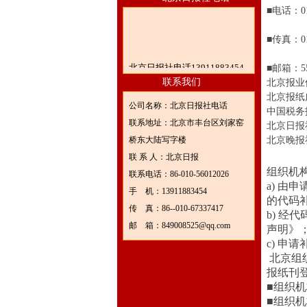
■
电话：
0
■
传真：
0
北京日报社电话13911883454
■
邮箱：
5
联系我们
北京报业
北京报纸
公司名称：北京日报社电话
中国税务
联系地址：北京市丰台区刘家窑
北京日报
桥东大陆写字楼
北京晚报
联 系 人：北京日报
组织机
联系电话：86-010-56012026
a)
由申
手 机：13911883454
的代码
传 真：86--010-67337417
b)
经代
邮 箱：849008525@qq.com
声明》
c)
申请
北京组
报纸刊
■
组织机
■
组织机