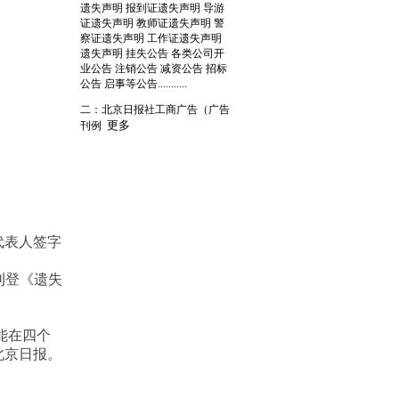
遗失声明 报到证遗失声明 导游
证遗失声明 教师证遗失声明 警
察证遗失声明 工作证遗失声明
遗失声明 挂失公告 各类公司开
业公告 注销公告 减资公告 招标
公告 启事等公告...........
二：北京日报社工商广告（广告
更多
刊例
代表人签字
刊登《遗失
。
能在四个
北京日报。