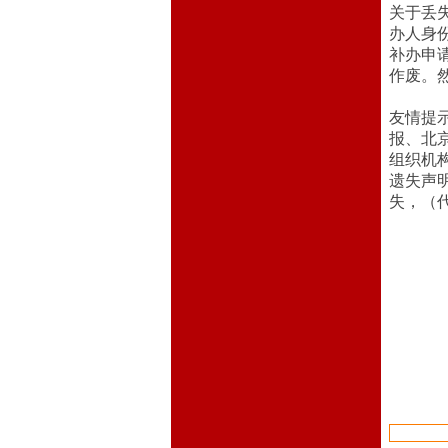
关于丢
办人身
补办申
作废。
友情提
报、北
组织机
遗失声
失，（