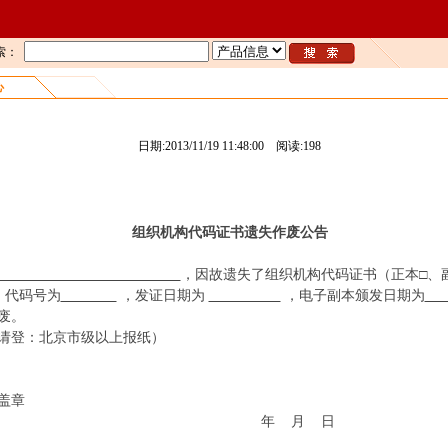
索：
心
组织机构代码证正副本遗失公告广告
日期:2013/11/19 11:48:00 阅读:
198
组织机构代码证书遗失作废公告
，因故遗失了组织机构代码证书（正本
□
、
，代码号为
，发证日期为
，电子副本颁发日期为
废。
请登：北京市级以上报纸）
盖章
年 月 日