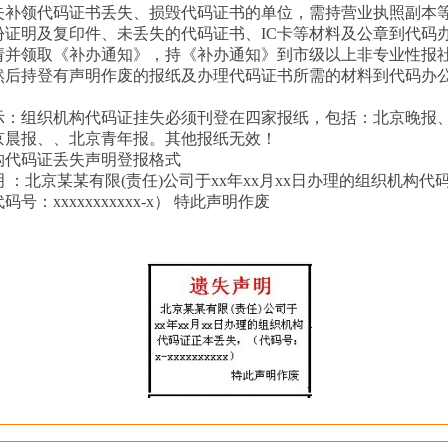
失补领代码证书丢失、损毁代码证书的单位，需持营业执照副本
份证明及复印件、未丢失的代码证书、
IC
卡等材料及公章到代码
请并领取《补办通知》，持《补办通知》到市级以上非专业性报
然后持登有声明作废的报纸及办理代码证书所需的材料到代码办
示：组织机构代码证挂失必须刊登在四家报纸，包括：北京晚报
京晨报、、北京青年报。其他报纸无效！
构代码证丢失声明登报格式
明 ：北京某某有限
(
责任
)
公司于
xx
年
xx
月
xx
日办理的组织机构代
代码号：
xxxxxxxxxxx-x
） 特此声明作废