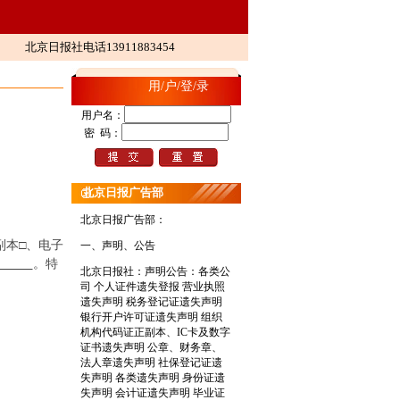
北京日报社电话13911883454
用/户/登/录
用户名：
密 码：
北京日报广告部
北京日报广告部：
副本
□
、电子
一、声明、公告
。特
北京日报社：
声明公告：各类公
司 个人证件遗失登报 营业执照
遗失声明 税务登记证遗失声明
银行开户许可证遗失声明 组织
机构代码证正副本、IC卡及数字
证书遗失声明 公章、财务章、
法人章遗失声明 社保登记证遗
失声明 各类遗失声明 身份证遗
失声明 会计证遗失声明 毕业证