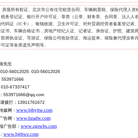
屋所有权证、北京市公有住宅租赁合同、车辆购置税、保险代理人资
、税务登记证、银行开户许可证、章类（公章、财务章、合同章、法人人
构代码证（IC卡）、银钱收据、卫生许可证、对外贸易经营者备案登记表
准证书、车辆合格证书，房地产经纪人证、记者证、身份证、护照、建筑
、医师执业证、导游证、保险公司收款凭证、海运提单、保险兼代理业务
许可证等各类遗失声明等。
侯先生
:010-56012025. 010-56012026
553971666
：
010-67337417
：
：
553971666@qq.com
13911761672
线请拨打：
www.bjbyjtw.com
传媒网：
www.bzadw.com
广告网：
www.zgswbs.com
报广告部：
www.bjrbwz.com
：