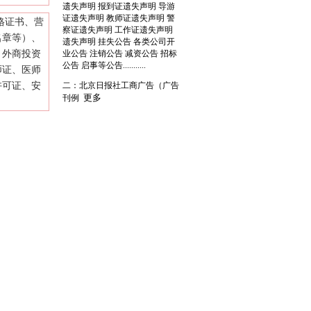
遗失声明 报到证遗失声明 导游
证遗失声明 教师证遗失声明 警
格证书、营
察证遗失声明 工作证遗失声明
名章等）、
遗失声明 挂失公告 各类公司开
、外商投资
业公告 注销公告 减资公告 招标
公告 启事等公告...........
师证、医师
许可证、安
二：北京日报社工商广告（广告
更多
刊例