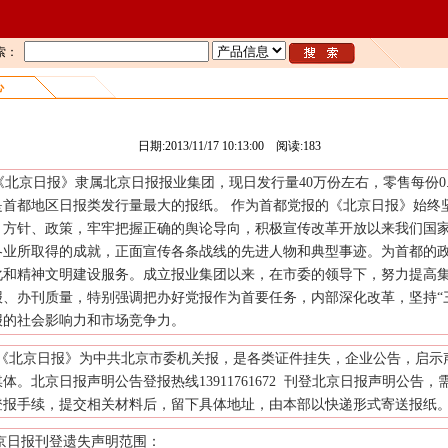
索：
心
北京日报广告刊登
日期:2013/11/17 10:13:00 阅读:
183
《北京日报》隶属北京日报报业集团，现日发行量40万份左右，零售每份0.
是首都地区日报类发行量最大的报纸。 作为首都党报的《北京日报》始终
、方针、政策，牢牢把握正确的舆论导向，积极宣传改革开放以来我们国
各业所取得的成就，正面宣传各条战线的先进人物和典型事迹。为首都的
化和精神文明建设服务。成立报业集团以来，在市委的领导下，努力提高
报、办刊质量，特别强调把办好党报作为首要任务，内部深化改革，坚持
“
报的社会影响力和市场竞争力。
《北京日报》为中共北京市委机关报，是各类证件挂失，企业公告，启示
体。北京日报声明公告登报热线13911761672 刊登北京日报声明公告，
登报手续，提交相关材料后，留下具体地址，由本部以快递形式寄送报纸
京日报刊登遗失声明范围：