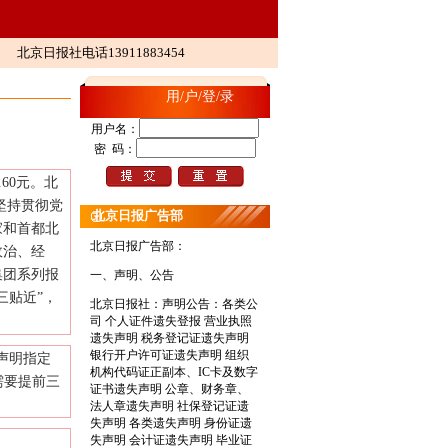
北京日报社电话13911883454
用/户/登/录
用户名：
密 码：
60元。北
坚持贯彻党
北京日报广告部
家和首都北
北京日报广告部：
政治、经
集团系列报
一、声明、公告
三贴近
”
，
北京日报社：
声明公告：各类公
司 个人证件遗失登报 营业执照
遗失声明 税务登记证遗失声明
银行开户许可证遗失声明 组织
声明指定
机构代码证正副本、IC卡及数字
需要提前三
证书遗失声明 公章、财务章、
。
法人章遗失声明 社保登记证遗
失声明 各类遗失声明 身份证遗
失声明 会计证遗失声明 毕业证