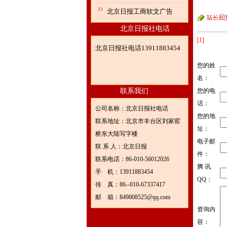
北京日报工商软文广告
北京日报社电话
[1]
北京日报社电话13911883454
您的姓
名：
联系我们
您的电
话：
公司名称：北京日报社电话
您的地
联系地址：北京市丰台区刘家窑
址：
桥东大陆写字楼
电子邮
联 系 人：北京日报
件：
联系电话：86-010-56012026
腾 讯
手 机：13911883454
QQ：
传 真：86--010-67337417
邮 箱：849008525@qq.com
资询内
容：