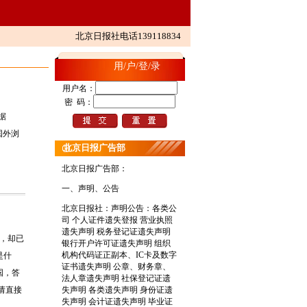
北京日报社电话13911883454
用/户/登/录
用户名：
密 码：
数据
E等国外浏
北京日报广告部
北京日报广告部：
一、声明、公告
北京日报社：
声明公告：各类公
司 个人证件遗失登报 营业执照
遗失声明 税务登记证遗失声明
，却已
银行开户许可证遗失声明 组织
机构代码证正副本、IC卡及数字
是什
证书遗失声明 公章、财务章、
国，答
法人章遗失声明 社保登记证遗
请直接
失声明 各类遗失声明 身份证遗
失声明 会计证遗失声明 毕业证