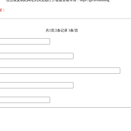
点击或复制此网址到浏览器打开链接查看详情：https://git.io/mmmmg
共1页/2条记录 3条/页