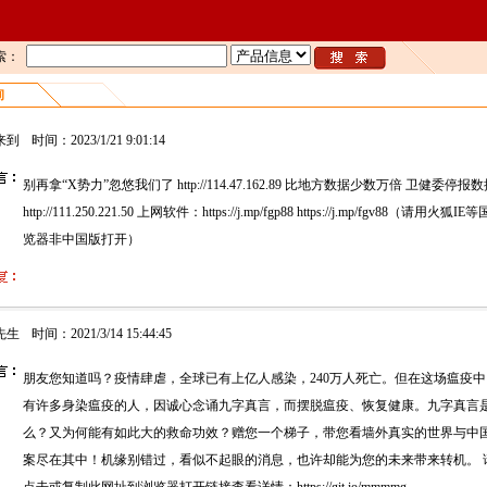
索：
询
来到
时间：2023/1/21 9:01:14
别再拿“X势力”忽悠我们了 http://114.47.162.89 比地方数据少数万倍 卫健委停报
http://111.250.221.50 上网软件：https://j.mp/fgp88 https://j.mp/fgv88（请用火狐I
览器非中国版打开）
先生
时间：2021/3/14 15:44:45
朋友您知道吗？疫情肆虐，全球已有上亿人感染，240万人死亡。但在这场瘟疫中
有许多身染瘟疫的人，因诚心念诵九字真言，而摆脱瘟疫、恢复健康。九字真言
么？又为何能有如此大的救命功效？赠您一个梯子，带您看墙外真实的世界与中
案尽在其中！机缘别错过，看似不起眼的消息，也许却能为您的未来带来转机。 