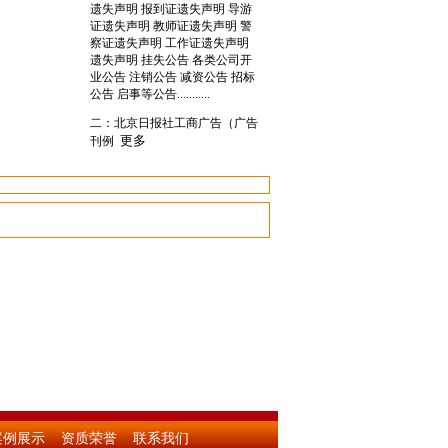
遗失声明 报到证遗失声明 导游
证遗失声明 教师证遗失声明 警
察证遗失声明 工作证遗失声明
遗失声明 挂失公告 各类公司开
业公告 注销公告 减资公告 招标
公告 启事等公告...........
二：北京日报社工商广告（广告
更多
刊例
案例展示
资质荣誉
联系我们